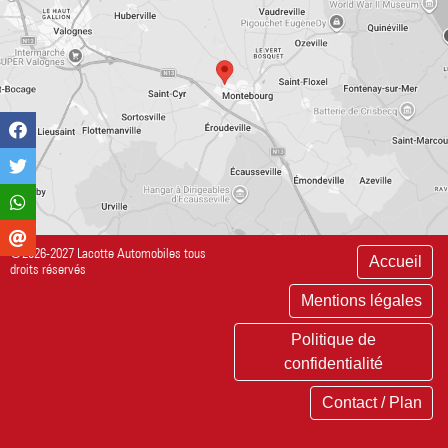
©2026-2027 Lacotte Automobiles tous
Accueil
droits réservés
Mentions légales
Politique de
confidentialité
Contact / Plan